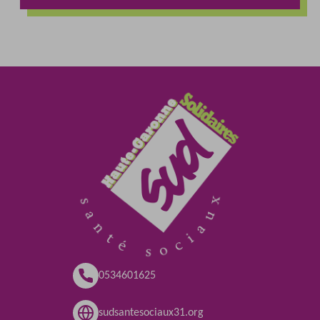
0534601625
sudsantesociaux31.org