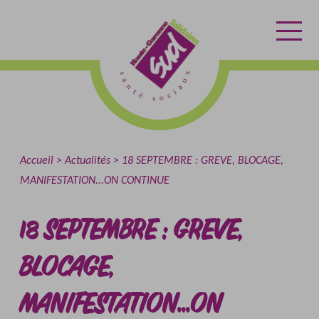
Aller
Aller
Retour
au
au
à
contenu
menu
l'accueil
Accueil
Actualités
18 SEPTEMBRE : GREVE, BLOCAGE,
MANIFESTATION...ON CONTINUE
18 SEPTEMBRE : GREVE,
BLOCAGE,
MANIFESTATION...ON