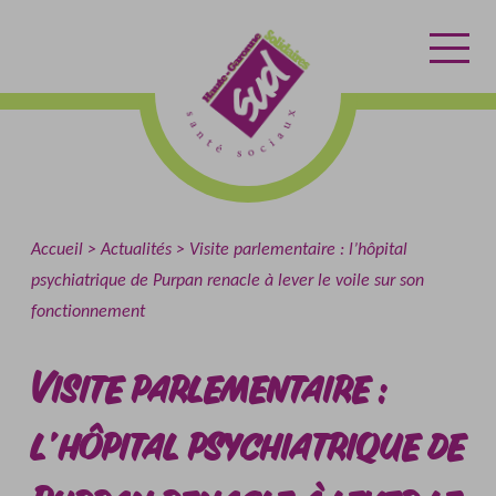
Aller
Aller
Retour
au
au
à
contenu
menu
l'accueil
Accueil
Actualités
Visite parlementaire : l’hôpital
psychiatrique de Purpan renacle à lever le voile sur son
fonctionnement
Visite parlementaire :
l’hôpital psychiatrique de