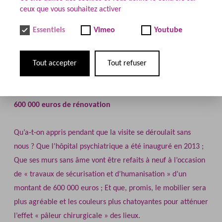
avec le professeur… et une flopée de cadres du CHU. Pour
ceux que vous souhaitez activer
la tranquillité des résidents de l’UF1, on repassera. Et tant
Essentiels
Vimeo
Youtube
pis pour le droit des parlementaires à faire connaître leur
action et pour la liberté d’une presse, parquée pour
l’occasion dans une salle de réunion, avec le DRH, un
Tout accepter
Tout refuser
directeur de soins et les responsables de la communication.
600 000 euros de rénovation
Qu’a‐t‐on appris pendant que la visite se déroulait sans
nous ? Que l’hôpital psychiatrique a été inauguré en 2013 ;
Que ses murs sans âme vont être refaits à neuf à l’occasion
de « travaux de sécurisation et d’humanisation » d’un
montant de 600 000 euros ; Et que, promis, le mobilier sera
plus agréable et les couleurs plus chatoyantes pour atténuer
l’effet « pâleur chirurgicale » des lieux.