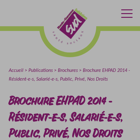
Aller
Aller
Retour
au
au
à
contenu
menu
l'accueil
Accueil
Publications
Brochures
Brochure EHPAD 2014 -
Résident-e-s, Salarié-e-s, Public, Privé, Nos Droits
Brochure EHPAD 2014 -
Résident-e-s, Salarié-e-s,
Public, Privé, Nos Droits