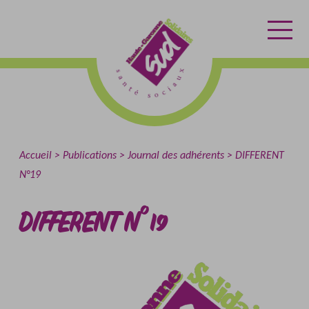
Aller
Aller
Retour
au
au
à
contenu
menu
l'accueil
Accueil
Publications
Journal des adhérents
DIFFERENT
N°19
DIFFERENT N°19