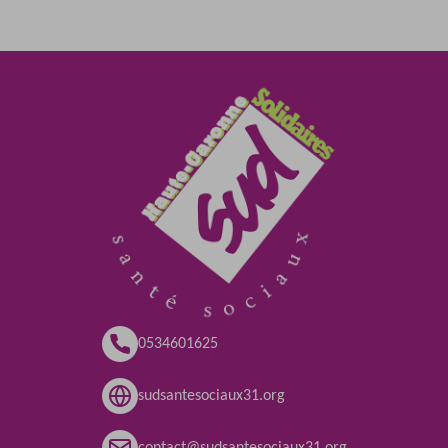
0534601625
sudsantesociaux31.org
contact@sudsantesociaux31.org