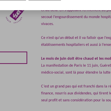
masse, rallumant du même coup des velléités
et au-delà. En s’opposant fermement au plan 
secoué l’engourdissement du monde hospita
vivaces.
Ce n’est qu’un début et il va falloir que l’e
établissements hospitaliers et aussi à l’ens
Le mois de juin doit être chaud et les mob
La manifestation de Paris le 11 juin, Guéret
médico-social, sont là pour étendre la lutte
C’est un grand pas qui est franchi dans la r
finance, nourris aux dividendes, qui tirent le
seul profit et sans considération pour la so