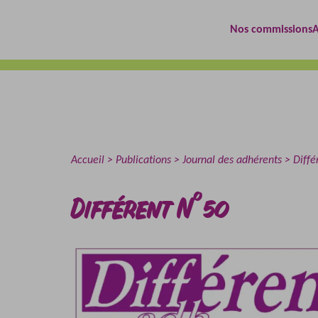
Aller
Aller
au
au
Nos commissions
A
contenu
menu
Accueil
Publications
Journal des adhérents
Diffé
Différent N°50