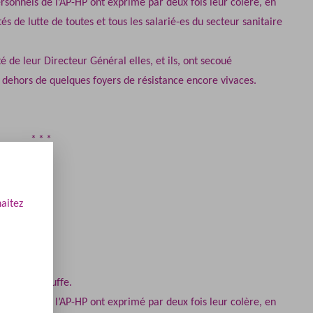
rsonnels de l’AP-HP ont exprimé par deux fois leur colère, en
 de lutte de toutes et tous les salarié-es du secteur sanitaire
 de leur Directeur Général elles, et ils, ont secoué
dehors de quelques foyers de résistance encore vivaces.
haitez
de Paris chauffe.
rsonnels de l’AP-HP ont exprimé par deux fois leur colère, en