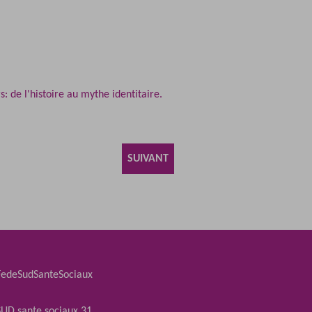
s: de l'histoire au mythe identitaire.
SUIVANT
edeSudSanteSociaux
UD.sante.sociaux.31