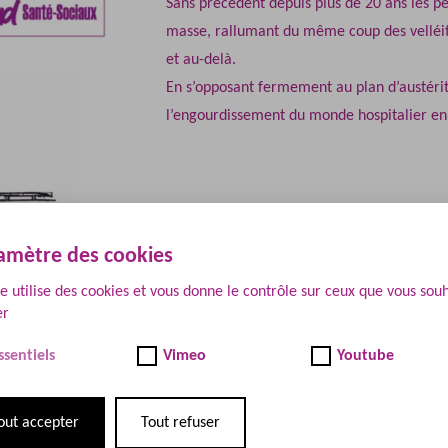
Sans précèdent depuis plus de 20 ans les pe
masse, rallumant du même coup des velléités
et au-delà.
En s’opposant fermement au plan d’austérité
l’engourdissement du monde hospitalier en 
amètre des cookies
Edito
te utilise des cookies et vous donne le contrôle sur ceux que vous sou
er
Chô, chô chô !
ssentiels
Vimeo
Youtube
En ce mois de mai l’air est frais et le pavé 
out accepter
Tout refuser
Sans précèdent depuis plus de 20 ans les pe