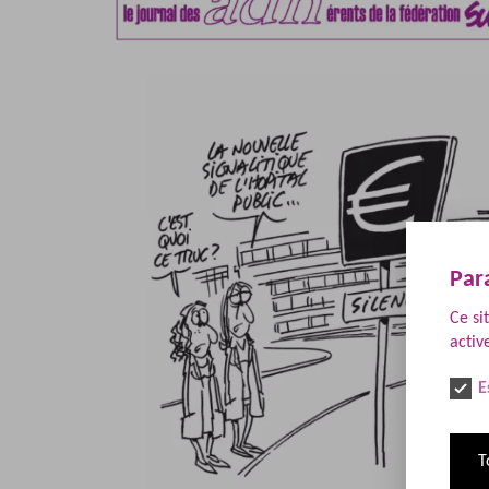
Par
Ce si
activ
E
T