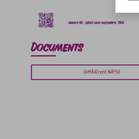
Documents
DiffÃ©rent NÂ°50