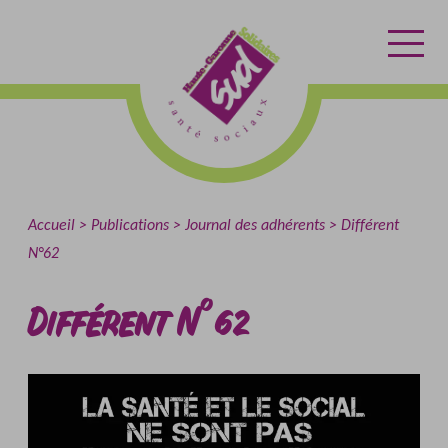
Aller
Aller
Retour
au
au
à
contenu
menu
l'accueil
Accueil
Publications
Journal des adhérents
Différent
N°62
Différent N°62