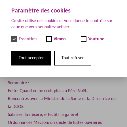
Paramètre des cookies
Documents
Ce site utilise des cookies et vous donne le contrôle sur
ceux que vous souhaitez activer
Essentiels
Vimeo
Youtube
Différent N°62
Tout accepter
Tout refuser
13 / 12 / 2017
Sommaire :
Edito: Quand on ne croit plus au Père Noël…
Rencontres avec la Ministre de la Santé et la Directrice de
la DGOS.
Salaires, la misère, effectifs la galère!
Ordonnances Macron: un siècle de luttes ouvrières